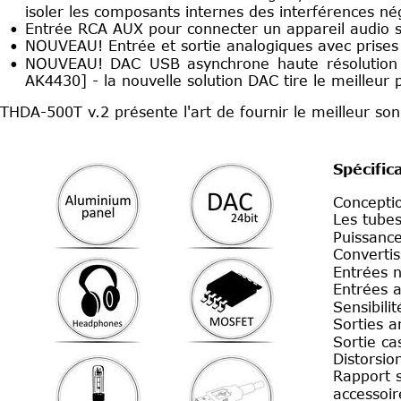
isoler les composants internes des interférences né
•
Entrée RCA AUX pour connecter un appareil audio 
•
NOUVEAU! Entrée et sortie analogiques avec prises
•
NOUVEAU!
DAC
USB
asynchrone
haute
résolution
AK4430] - la nouvelle solution DAC tire le meilleu
THDA-500T v.2 présente l'art de fournir le meilleur son 
Spécific
Concepti
Les tubes
Puissance
Convertis
Entrées 
Entrées 
Sensibili
Sorties a
Sortie c
Distorsio
Rapport s
accessoir