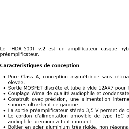
Le
THDA-500T
v.2
est
un
amplificateur
casque
hyb
préamplificateur.
Caractéristiques de conception
•
Pure
Class
A,
conception
asymétrique
sans
rétroa
élevée.
•
Sortie MOSFET discrète et tube à vide 12AX7 pour f
•
Couplage Wima de qualité audiophile et condensateu
•
Construit
avec
précision,
une
alimentation
intern
sonores ultra-haut de gamme.
•
La sortie préamplificateur stéréo 3,5 V permet de 
•
Le
cordon
d'alimentation
amovible
de
type
IEC
o
audiophile premium à tout moment.
•
Boîtier
en
acier-aluminium
très
rigide,
non
résonna