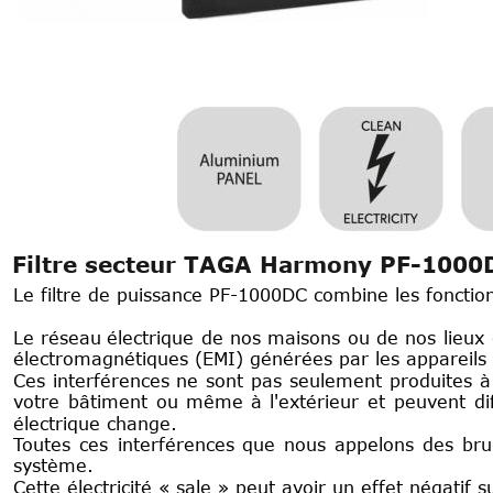
Filtre secteur TAGA Harmony PF-1000
Le filtre de puissance PF-1000DC combine les fonctio
Le
réseau
électrique
de
nos
maisons
ou
de
nos
lieux
électromagnétiques (EMI) générées par les appareils 
Ces
interférences
ne
sont
pas
seulement
produites
à
votre
bâtiment
ou
même
à
l'extérieur
et
peuvent
di
électrique change.
Toutes
ces
interférences
que
nous
appelons
des
bru
système.
Cette électricité « sale » peut avoir un effet négatif