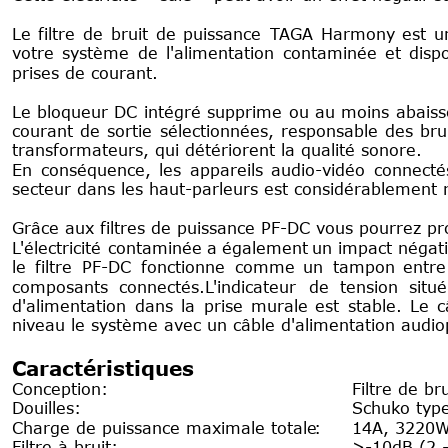
Le
filtre
de
bruit
de
puissance
TAGA
Harmony
est
u
votre
système
de
l'alimentation
contaminée
et
disp
prises de courant.
Le
bloqueur
DC
intégré
supprime
ou
au
moins
abaiss
courant
de
sortie
sélectionnées,
responsable
des
bru
transformateurs, qui détériorent la qualité sonore.
En
conséquence,
les
appareils
audio-vidéo
connecté
secteur dans les haut-parleurs est considérablement r
Grâce aux filtres de puissance PF-DC vous pourrez pro
L'électricité
contaminée
a
également
un
impact
négati
le
filtre
PF-DC
fonctionne
comme
un
tampon
entre
composants
connectés.L'indicateur
de
tension
situé
d'alimentation
dans
la
prise
murale
est
stable.
Le
c
niveau le système avec un câble d'alimentation aud
Caractéristiques 
Conception:
Filtre de b
Douilles:
Schuko type
Charge de puissance maximale totale
:
14A, 3220W 
Filtre à bruit:
>-10dB (2 