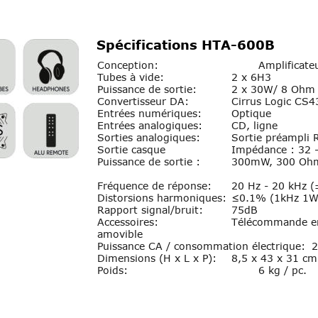
Spécifications HTA-600B
Conception:
Amplificate
Tubes à vide:
2 x 6H3
Puissance de sortie: 
2 x 30W/ 8 Ohm
Convertisseur DA:
Cirrus Logic CS4
Entrées numériques:
Optique
Entrées analogiques:
CD, ligne
Sorties analogiques:
Sortie préampli
Sortie casque
Impédance : 32 
Puissance de sortie : 
300mW, 300 Oh
Fréquence de réponse:
20 Hz - 20 kHz (
Distorsions harmoniques:
≤0.1% (1kHz 1
Rapport signal/bruit:
75dB
Accessoires:
Télécommande en
amovible
Puissance CA / consommation électrique:
2
Dimensions (H x L x P):
8,5 x 43 x 31 cm
Poids:
6 kg / pc.