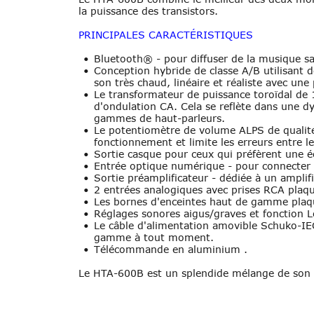
la puissance des transistors.
PRINCIPALES CARACTÉRISTIQUES
•
Bluetooth® - pour diffuser de la musique sa
•
Conception hybride de classe A/B utilisant d
son très chaud, linéaire et réaliste avec un
•
Le transformateur de puissance toroïdal de 1
d'ondulation CA. Cela se reflète dans une dy
gammes de haut-parleurs.
•
Le potentiomètre de volume ALPS de qualité
fonctionnement et limite les erreurs entre l
•
Sortie casque pour ceux qui préfèrent une é
•
Entrée optique numérique - pour connecter 
•
Sortie préamplificateur - dédiée à un ampli
•
2 entrées analogiques avec prises RCA plaqu
•
Les bornes d'enceintes haut de gamme plaqu
•
Réglages sonores aigus/graves et fonction L
•
Le câble d'alimentation amovible Schuko-IEC
gamme à tout moment.
•
Télécommande en aluminium .
Le HTA-600B est un splendide mélange de son d