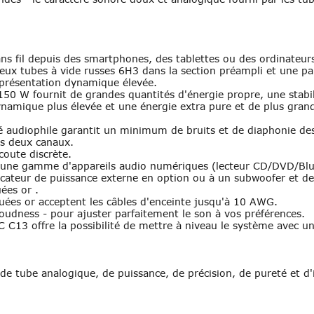
ns fil depuis des smartphones, des tablettes ou des ordinateur
eux tubes à vide russes 6H3 dans la section préampli et une pai
e présentation dynamique élevée.
50 W fournit de grandes quantités d'énergie propre, une stabili
namique plus élevée et une énergie extra pure et de plus grand
 audiophile garantit un minimum de bruits et de diaphonie des 
es deux canaux.
coute discrète.
une gamme d'appareils audio numériques (lecteur CD/DVD/Blu-r
ficateur de puissance externe en option ou à un subwoofer et de
ées or .
ées or acceptent les câbles d'enceinte jusqu'à 10 AWG.
oudness - pour ajuster parfaitement le son à vos préférences.
 C13 offre la possibilité de mettre à niveau le système avec un
e tube analogique, de puissance, de précision, de pureté et d'