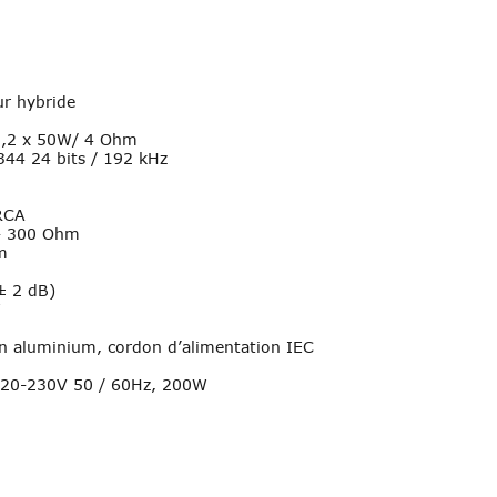
ur hybride
 ,2 x 50W/ 4 Ohm
344 24 bits / 192 kHz
 RCA
- 300 Ohm
m
± 2 dB)
W
 aluminium, cordon d’alimentation IEC 
20-230V 50 / 60Hz, 200W