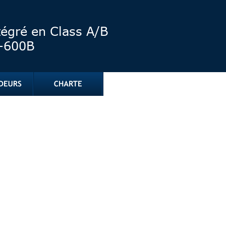
tégré en Class A/B
-600B