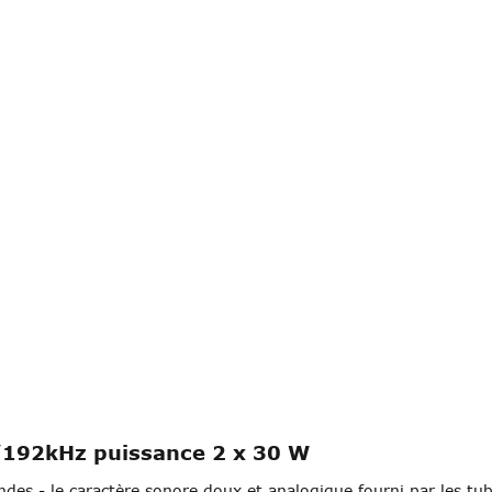
/192kHz puissance 2 x 30 W
s - le caractère sonore doux et analogique fourni par les tube