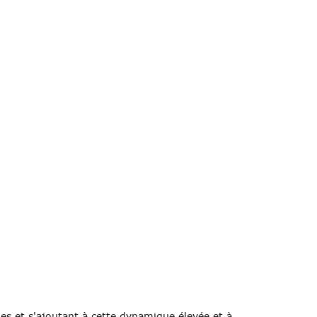
s et s'ajoutant à cette dynamique élevée et à 