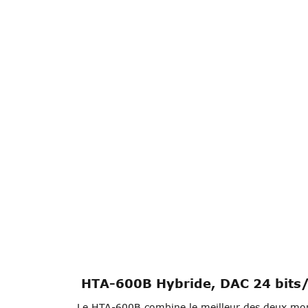
HTA-600B Hybride, DAC 24 bits
Le HTA-600B combine le meilleur des deux monde