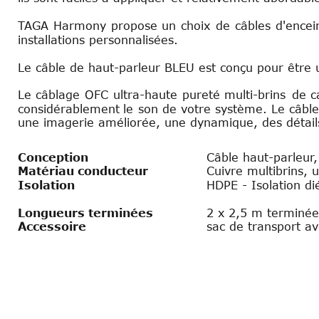
TAGA
Harmony
propose
un
choix
de
câbles
d'encei
installations personnalisées.
Le câble de haut-parleur BLEU est conçu pour être u
Le
câblage
OFC
ultra-haute
pureté
multi-brins
de
c
considérablement
le
son
de
votre
système.
Le
câbl
une imagerie améliorée, une dynamique, des détail
Conception
Câble haut-parleur
Matériau conducteur
Cuivre multibrins,
Isolation
HDPE - Isolation di
Longueurs terminées 
2 x 2,5 m terminées
Accessoire
sac de transport av