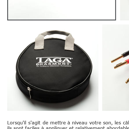
Lorsqu'il
s'agit
de
mettre
à
niveau
votre
son,
les
câ
ils sont faciles à appliquer et relativement abordabl